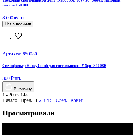
Трековый светильник Astrelio Y-Spot 35L 10W 36° 3000K матовый
никель 150100
8 600 ₽/шт.
Нет в наличии
Артикул: 850080
Светофильтр HoneyСomb для светильников Y-Spot 850080
360 ₽/шт.
В корзину
1 - 20 из 144
Начало | Пред. |
1
2
3
4
5
|
След.
|
Конец
Просматривали