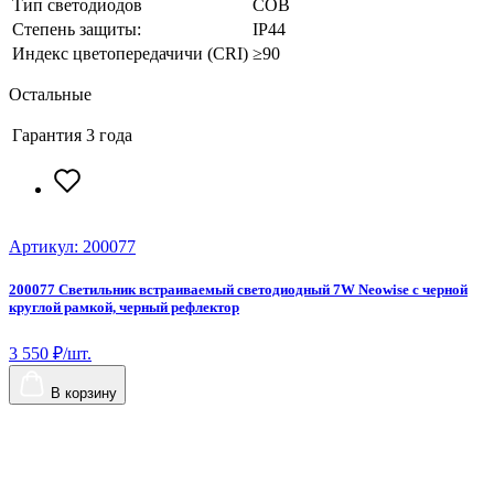
Тип светодиодов
COB
Степень защиты:
IP44
Индекс цветопередачичи (CRI)
≥90
Остальные
Гарантия
3 года
Артикул: 200077
А
200077 Светильник встраиваемый светодиодный 7W Neowise с черной
2
круглой рамкой, черный рефлектор
к
3 550 ₽/шт.
3
В корзину