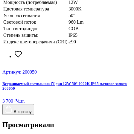
Мощность (потребляемая)
12W
Цветовая температура
3000K
Угол рассеивания
50°
Световой поток
960 Lm
Тип светодиодов
COB
Степень защиты:
IP65
Индекс цветопередачичи (CRI)
≥90
Артикул: 200050
А
Встраиваемый светильник Zilgan 12W 50° 4000K IP65 матовое золото
В
200050
2
3 700 ₽/шт.
3
В корзину
Просматривали