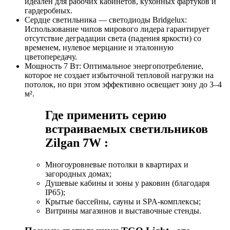
идеален для рабочих кабинетов, кухонных фартуков и
гардеробных.
Сердце светильника — светодиоды Bridgelux:
Использование чипов мирового лидера гарантирует
отсутствие деградации света (падения яркости) со
временем, нулевое мерцание и эталонную
цветопередачу.
Мощность 7 Вт: Оптимальное энергопотребление,
которое не создает избыточной тепловой нагрузки на
потолок, но при этом эффективно освещает зону до 3–4
м².
Где применить серию
встраиваемых светильников
Zilgan 7W :
Многоуровневые потолки в квартирах и
загородных домах;
Душевые кабины и зоны у раковин (благодаря
IP65);
Крытые бассейны, сауны и SPA-комплексы;
Витрины магазинов и выставочные стенды.