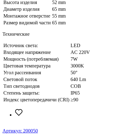
Высота изделия
52 mm
Диаметр изделия
65 mm
Монтажное отверстие
55 mm
Размер видимой части
65 mm
Технические
Источник света:
LED
Входящее напряжение
AC 220V
Мощность (потребляемая)
7W
Цветовая температура
3000K
Угол рассеивания
50°
Световой поток
640 Lm
Тип светодиодов
COB
Степень защиты:
IP65
Индекс цветопередачичи (CRI)
≥90
Артикул: 200050
А