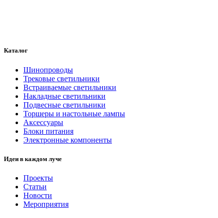
600 ₽/шт.
6
В корзину
1 - 20 из 30
Начало | Пред. |
1
2
|
След.
|
Конец
Каталог
Шинопроводы
Трековые светильники
Встраиваемые светильники
Накладные светильники
Подвесные светильники
Торшеры и настольные лампы
Аксессуары
Блоки питания
Электронные компоненты
Идеи в каждом луче
Проекты
Статьи
Новости
Мероприятия