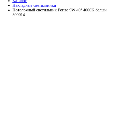
Каталог
Накладные светильники
Потолочный светильник Forizo 9W 40° 4000K белый
300014
Артикул: 300014
Избранное
Поделиться ссылкой
4 300 ₽/шт.