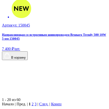
Артикул: 150045
А
Направляющая со встроенным шинопроводом Brunaro Trendy 500 10W
Н
5 мм 150045
2
7 400 ₽/шт.
1
В корзину
1 - 20 из 60
Начало | Пред. |
1
2
3
|
След.
|
Конец