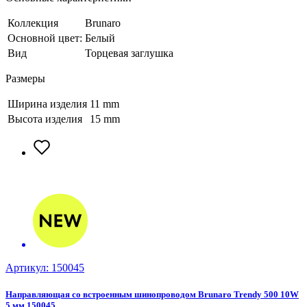
Коллекция
Brunaro
Основной цвет:
Белый
Вид
Торцевая заглушка
Размеры
Ширина изделия
11 mm
Высота изделия
15 mm
Артикул: 150045
А
Направляющая со встроенным шинопроводом Brunaro Trendy 500 10W
Н
5 мм 150045
2